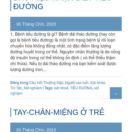
ĐƯỜNG
30 Tháng Chín, 2023
1. Bệnh tiểu đường là gì? Bệnh đái tháo đường (hay còn
gọi là bệnh tiểu đường) là một tình trạng bệnh lý rối loạn
chuyển hóa không đồng nhất, có đặc điểm tăng lượng
đường huyết trong cơ thể. Nguyên nhân thường là do nồng
độ insulin trong cơ thể không ổn định ( có thể thiếu thậm
chí thừa). Nếu bị đái tháo đường mà bạn kiểm soát được
lượng đường tron…
Đăng trong
Câu Hỏi Thường Gặp
,
Người cao tuổi
,
Sức khỏe
,
Tin Tức
,
Xét nghiệm
| Tags:
sức khoẻ
,
TIỂU ĐƯỜNG
,
xét
nghiệm
TAY-CHÂN-MIỆNG Ở TRẺ
30 Tháng Chín, 2023