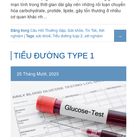
mạn tính trong thời gian dài gây nên những rối loạn chuyển
hóa carbohydrate, protide, lipide, gây tổn thương ở nhiều
cơ quan khác nh…
Đăng trong
Câu Hỏi Thường Gặp
,
Sức khỏe
,
Tin Tức
,
Xét
nghiệm
| Tags:
sức khoẻ
,
Tiểu đường tuýp 2
,
xét nghiệm
TIỂU ĐƯỜNG TYPE 1
25 Tháng Mười, 2023