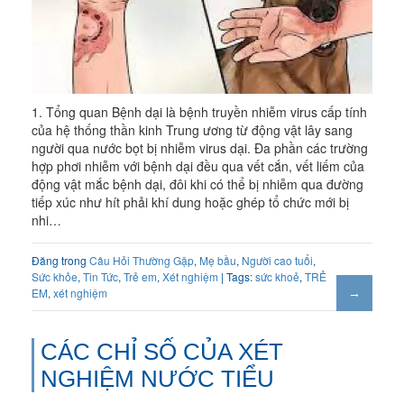
1. Tổng quan Bệnh dại là bệnh truyền nhiễm virus cấp tính
của hệ thống thần kinh Trung ương từ động vật lây sang
người qua nước bọt bị nhiễm virus dại. Đa phần các trường
hợp phơi nhiễm với bệnh dại đều qua vết cắn, vết liếm của
động vật mắc bệnh dại, đôi khi có thể bị nhiễm qua đường
tiếp xúc như hít phải khí dung hoặc ghép tổ chức mới bị
nhi…
Đăng trong
Câu Hỏi Thường Gặp
,
Mẹ bầu
,
Người cao tuổi
,
Sức khỏe
,
Tin Tức
,
Trẻ em
,
Xét nghiệm
| Tags:
sức khoẻ
,
TRẺ
EM
,
xét nghiệm
CÁC CHỈ SỐ CỦA XÉT
NGHIỆM NƯỚC TIỂU