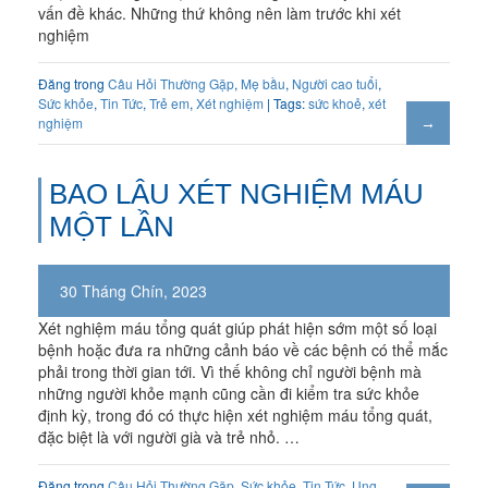
vấn đề khác. Những thứ không nên làm trước khi xét
nghiệm
Đăng trong
Câu Hỏi Thường Gặp
,
Mẹ bầu
,
Người cao tuổi
,
Sức khỏe
,
Tin Tức
,
Trẻ em
,
Xét nghiệm
| Tags:
sức khoẻ
,
xét
nghiệm
BAO LÂU XÉT NGHIỆM MÁU
MỘT LẦN
30 Tháng Chín, 2023
Xét nghiệm máu tổng quát giúp phát hiện sớm một số loại
bệnh hoặc đưa ra những cảnh báo về các bệnh có thể mắc
phải trong thời gian tới. Vì thế không chỉ người bệnh mà
những người khỏe mạnh cũng cần đi kiểm tra sức khỏe
định kỳ, trong đó có thực hiện xét nghiệm máu tổng quát,
đặc biệt là với người già và trẻ nhỏ. …
Đăng trong
Câu Hỏi Thường Gặp
,
Sức khỏe
,
Tin Tức
,
Ung