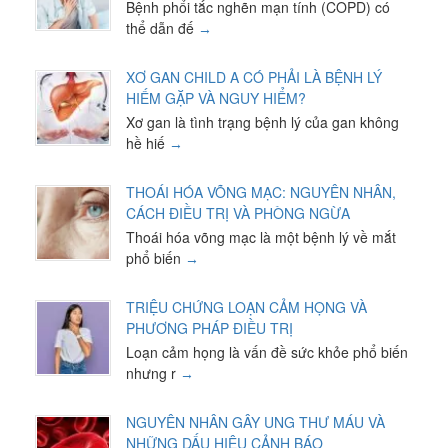
Bệnh phổi tắc nghẽn mạn tính (COPD) có
thể dẫn đế
XƠ GAN CHILD A CÓ PHẢI LÀ BỆNH LÝ
HIẾM GẶP VÀ NGUY HIỂM?
Xơ gan là tình trạng bệnh lý của gan không
hề hiế
THOÁI HÓA VÕNG MẠC: NGUYÊN NHÂN,
CÁCH ĐIỀU TRỊ VÀ PHÒNG NGỪA
Thoái hóa võng mạc là một bệnh lý về mắt
phổ biến
TRIỆU CHỨNG LOẠN CẢM HỌNG VÀ
PHƯƠNG PHÁP ĐIỀU TRỊ
Loạn cảm họng là vấn đề sức khỏe phổ biến
nhưng r
NGUYÊN NHÂN GÂY UNG THƯ MÁU VÀ
NHỮNG DẤU HIỆU CẢNH BÁO