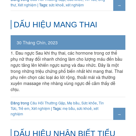
thư
,
Xét nghiệm
| Tags:
sức khoẻ
,
xét nghiệm
DẤU HIỆU MANG THAI
30 Tháng Chín, 2023
1. Đau ngực Sau khi thụ thai, các hormone trong cơ thể
phụ nữ thay đổi nhanh chóng làm cho lượng máu đến bầu
ngực tăng lên khiến ngực sưng và đau nhức. Đây là một
trong những triệu chứng phổ biến nhất khi mang thai. Thai
phụ nên chọn các loại áo lót rộng, thoải mái và thường
xuyên massage nhẹ nhàng vùng ngực để cảm thấy dễ
chịu.
Đăng trong
Câu Hỏi Thường Gặp
,
Mẹ bầu
,
Sức khỏe
,
Tin
Tức
,
Trẻ em
,
Xét nghiệm
| Tags:
mẹ bầu
,
sức khoẻ
,
xét
nghiệm
DẤU HIỆU NHẬN BIẾT TIỂU