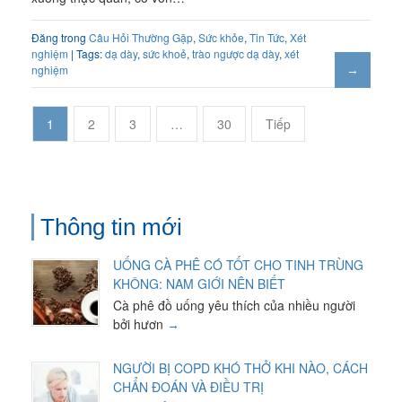
Đăng trong
Câu Hỏi Thường Gặp
,
Sức khỏe
,
Tin Tức
,
Xét
nghiệm
| Tags:
dạ dày
,
sức khoẻ
,
trào ngược dạ dày
,
xét
nghiệm
1
2
3
…
30
Tiếp
Thông tin mới
UỐNG CÀ PHÊ CÓ TỐT CHO TINH TRÙNG
KHÔNG: NAM GIỚI NÊN BIẾT
Cà phê đồ uống yêu thích của nhiều người
bởi hươn
NGƯỜI BỊ COPD KHÓ THỞ KHI NÀO, CÁCH
CHẨN ĐOÁN VÀ ĐIỀU TRỊ