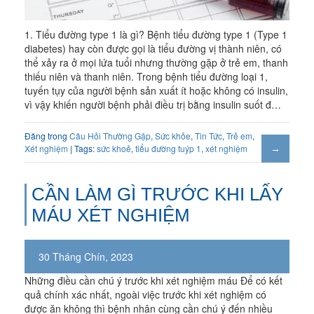
1. Tiểu đường type 1 là gì? Bệnh tiểu đường type 1 (Type 1
diabetes) hay còn được gọi là tiểu đường vị thành niên, có
thể xảy ra ở mọi lứa tuổi nhưng thường gặp ở trẻ em, thanh
thiếu niên và thanh niên. Trong bệnh tiểu đường loại 1,
tuyến tụy của người bệnh sản xuất ít hoặc không có insulin,
vì vậy khiến người bệnh phải điều trị bằng insulin suốt đ…
Đăng trong
Câu Hỏi Thường Gặp
,
Sức khỏe
,
Tin Tức
,
Trẻ em
,
Xét nghiệm
| Tags:
sức khoẻ
,
tiểu đường tuýp 1
,
xét nghiệm
CẦN LÀM GÌ TRƯỚC KHI LẤY
MÁU XÉT NGHIỆM
30 Tháng Chín, 2023
Những điều cần chú ý trước khi xét nghiệm máu Để có kết
quả chính xác nhất, ngoài việc trước khi xét nghiệm có
được ăn không thì bệnh nhân cùng cần chú ý đến nhiều