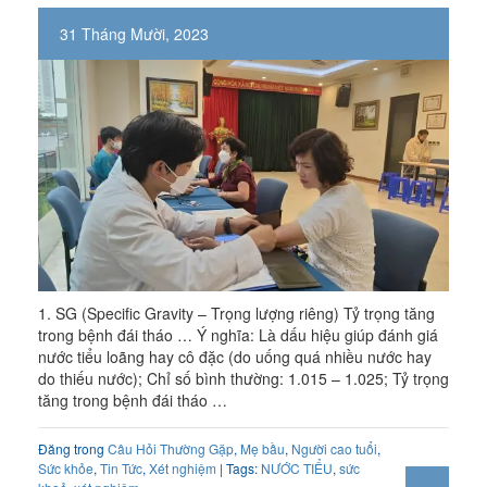
31 Tháng Mười, 2023
1. SG (Specific Gravity – Trọng lượng riêng) Tỷ trọng tăng
trong bệnh đái tháo … Ý nghĩa: Là dấu hiệu giúp đánh giá
nước tiểu loãng hay cô đặc (do uống quá nhiều nước hay
do thiếu nước); Chỉ số bình thường: 1.015 – 1.025; Tỷ trọng
tăng trong bệnh đái tháo …
Đăng trong
Câu Hỏi Thường Gặp
,
Mẹ bầu
,
Người cao tuổi
,
Sức khỏe
,
Tin Tức
,
Xét nghiệm
| Tags:
NƯỚC TIỂU
,
sức