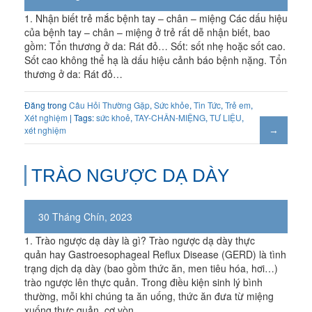
1. Nhận biết trẻ mắc bệnh tay – chân – miệng Các dấu hiệu
của bệnh tay – chân – miệng ở trẻ rất dễ nhận biết, bao
gồm: Tổn thương ở da: Rát đỏ… Sốt: sốt nhẹ hoặc sốt cao.
Sốt cao không thể hạ là dấu hiệu cảnh báo bệnh nặng. Tổn
thương ở da: Rát đỏ…
Đăng trong
Câu Hỏi Thường Gặp
,
Sức khỏe
,
Tin Tức
,
Trẻ em
,
Xét nghiệm
| Tags:
sức khoẻ
,
TAY-CHÂN-MIỆNG
,
TƯ LIỆU
,
xét nghiệm
TRÀO NGƯỢC DẠ DÀY
30 Tháng Chín, 2023
1. Trào ngược dạ dày là gì? Trào ngược dạ dày thực
quản hay Gastroesophageal Reflux Disease (GERD) là tình
trạng dịch dạ dày (bao gồm thức ăn, men tiêu hóa, hơi…)
trào ngược lên thực quản. Trong điều kiện sinh lý bình
thường, mỗi khi chúng ta ăn uống, thức ăn đưa từ miệng
xuống thực quản, cơ vòn…