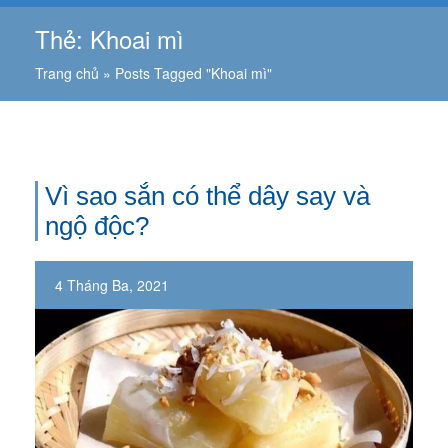
Thẻ:
Khoai mì
Trang chủ
»
Posts Tagged "Khoai mì"
Vì sao sắn có thể dây say và
ngộ độc?
4 Tháng Ba, 2021