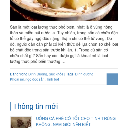
Sắn là một loại lương thực phổ biến, nhất là ở vùng nông
thôn và miền núi nước ta. Tuy nhiên, trong sắn có chứa độc
tố có thể gây ngộ độc nặng, thậm chí có thể tử vong. Do
đó, người dân cần phải có kiến thức để lựa chọn sơ chế loại
bỏ chất độc trong sắn trước khi ăn. 1. Trong củ sắn có
chứa chất gì? Sắn hay còn được gọi là khoai mì là loại
lương thực phổ biến thường …
Đăng trong
Dinh Dưỡng
,
Sức khỏe
| Tags:
Dinh dưỡng
,
Khoai mì
,
ngộ độc sắn
,
Tinh bột
Thông tin mới
UỐNG CÀ PHÊ CÓ TỐT CHO TINH TRÙNG
KHÔNG: NAM GIỚI NÊN BIẾT