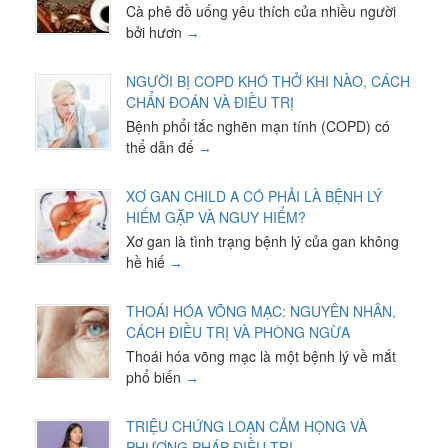
Cà phê đồ uống yêu thích của nhiều người
bởi hươn
NGƯỜI BỊ COPD KHÓ THỞ KHI NÀO, CÁCH
CHẨN ĐOÁN VÀ ĐIỀU TRỊ
Bệnh phổi tắc nghẽn mạn tính (COPD) có
thể dẫn đế
XƠ GAN CHILD A CÓ PHẢI LÀ BỆNH LÝ
HIẾM GẶP VÀ NGUY HIỂM?
Xơ gan là tình trạng bệnh lý của gan không
hề hiế
THOÁI HÓA VÕNG MẠC: NGUYÊN NHÂN,
CÁCH ĐIỀU TRỊ VÀ PHÒNG NGỪA
Thoái hóa võng mạc là một bệnh lý về mắt
phổ biến
TRIỆU CHỨNG LOẠN CẢM HỌNG VÀ
PHƯƠNG PHÁP ĐIỀU TRỊ