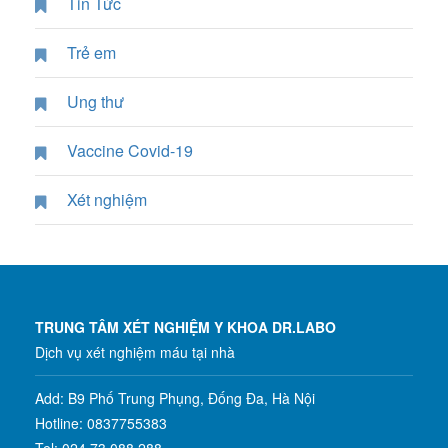
Tin Tức
Trẻ em
Ung thư
Vaccine Covid-19
Xét nghiệm
TRUNG TÂM XÉT NGHIỆM Y KHOA DR.LABO
Dịch vụ xét nghiệm máu tại nhà
Add: B9 Phố Trung Phụng, Đống Đa, Hà Nội
Hotline: 0837755383
Tel: 024.73 088 288