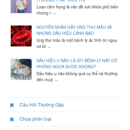
Loạn cảm họng là vấn đề sức khỏe phổ biến
nhưng r
NGUYÊN NHÂN GÂY UNG THƯ MÁU VÀ
NHỮNG DẤU HIỆU CẢNH BÁO
Ung thư máu là một bệnh lý ác tính có nguy
cơ tử
DẤU HIỆU U NÃO LÀ GÌ? BỆNH LÝ NÀY CÓ
PHÒNG NGỪA ĐƯỢC KHÔNG?
Dấu hiệu u não không quá cụ thể và thường
đến muộ
Câu Hỏi Thường Gặp
Chưa phân loại